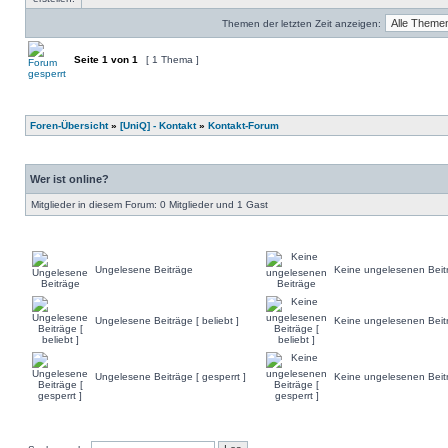
Themen der letzten Zeit anzeigen:
Seite
1
von
1
[ 1 Thema ]
Foren-Übersicht
»
[UniQ] - Kontakt
»
Kontakt-Forum
Wer ist online?
Mitglieder in diesem Forum: 0 Mitglieder und 1 Gast
Ungelesene Beiträge
Keine ungelesenen Beit
Ungelesene Beiträge [ beliebt ]
Keine ungelesenen Beiträ
Ungelesene Beiträge [ gesperrt ]
Keine ungelesenen Beitr