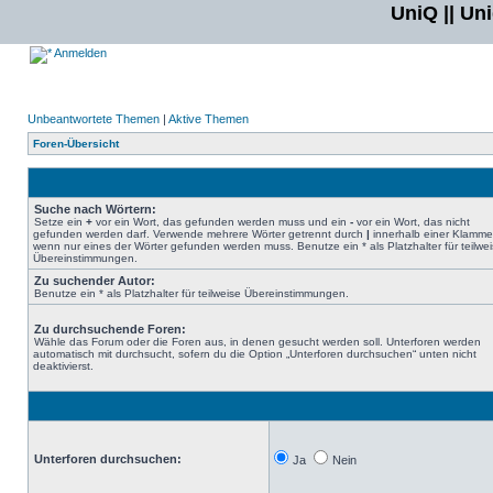
UniQ || Un
Anmelden
Unbeantwortete Themen
|
Aktive Themen
Foren-Übersicht
Suche nach Wörtern:
Setze ein
+
vor ein Wort, das gefunden werden muss und ein
-
vor ein Wort, das nicht
gefunden werden darf. Verwende mehrere Wörter getrennt durch
|
innerhalb einer Klamme
wenn nur eines der Wörter gefunden werden muss. Benutze ein * als Platzhalter für teilwe
Übereinstimmungen.
Zu suchender Autor:
Benutze ein * als Platzhalter für teilweise Übereinstimmungen.
Zu durchsuchende Foren:
Wähle das Forum oder die Foren aus, in denen gesucht werden soll. Unterforen werden
automatisch mit durchsucht, sofern du die Option „Unterforen durchsuchen“ unten nicht
deaktivierst.
Unterforen durchsuchen:
Ja
Nein