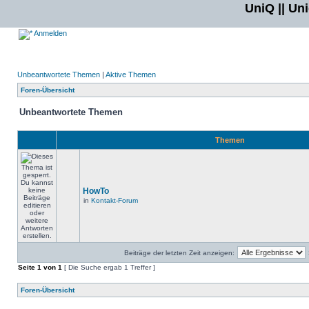
UniQ || Un
Anmelden
Unbeantwortete Themen
|
Aktive Themen
Foren-Übersicht
Unbeantwortete Themen
Themen
HowTo
in
Kontakt-Forum
Beiträge der letzten Zeit anzeigen:
Seite
1
von
1
[ Die Suche ergab 1 Treffer ]
Foren-Übersicht