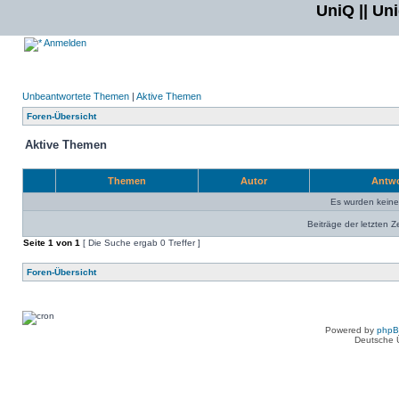
UniQ || Un
Anmelden
Unbeantwortete Themen
|
Aktive Themen
Foren-Übersicht
Aktive Themen
Themen
Autor
Antw
Es wurden kein
Beiträge der letzten Z
Seite
1
von
1
[ Die Suche ergab 0 Treffer ]
Foren-Übersicht
Powered by
php
Deutsche 