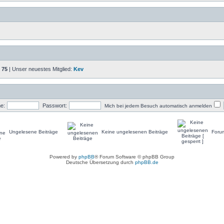
:
75
| Unser neuestes Mitglied:
Kev
e:
Passwort:
Mich bei jedem Besuch automatisch anmelden
Ungelesene Beiträge
Keine ungelesenen Beiträge
Forum
Powered by
phpBB
® Forum Software © phpBB Group
Deutsche Übersetzung durch
phpBB.de