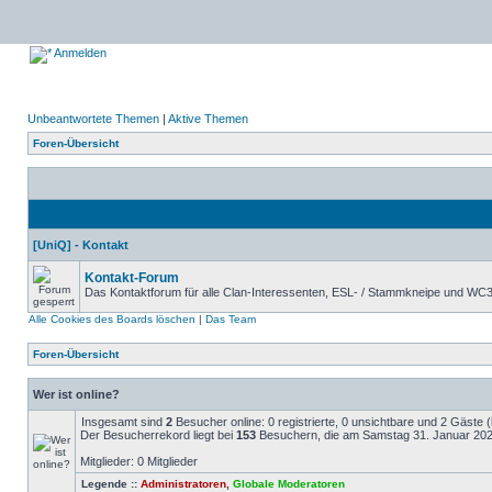
Anmelden
Unbeantwortete Themen
|
Aktive Themen
Foren-Übersicht
[UniQ] - Kontakt
Kontakt-Forum
Das Kontaktforum für alle Clan-Interessenten, ESL- / Stammkneipe und WC
Alle Cookies des Boards löschen
|
Das Team
Foren-Übersicht
Wer ist online?
Insgesamt sind
2
Besucher online: 0 registrierte, 0 unsichtbare und 2 Gäste 
Der Besucherrekord liegt bei
153
Besuchern, die am Samstag 31. Januar 2026,
Mitglieder: 0 Mitglieder
Legende ::
Administratoren
,
Globale Moderatoren